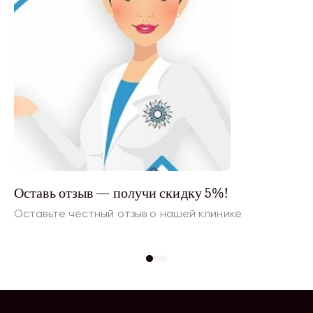
Оставь отзыв — получи скидку 5%!
Мо
Оставьте честный отзыв о нашей клинике
Ск